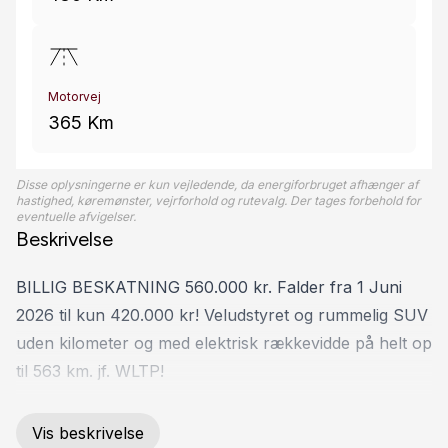
Motorvej
365 Km
Disse oplysningerne er kun vejledende, da energiforbruget afhænger af
hastighed, køremønster, vejrforhold og rutevalg. Der tages forbehold for
eventuelle afvigelser.
Beskrivelse
BILLIG BESKATNING 560.000 kr. Falder fra 1 Juni
2026 til kun 420.000 kr! Veludstyret og rummelig SUV
uden kilometer og med elektrisk rækkevidde på helt op
til 563 km. jf. WLTP!
Highlights:
Vis beskrivelse