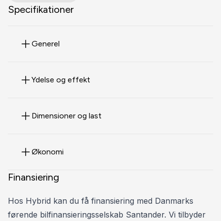
* Panoramaglastag
Specifikationer
* Aftageligt træk
* Originale 21" alufælge
Generel
* ACC - adaptiv fartpilot
* Matrix LED-lygter
* El indst. forsæder m. memory på førersæde
Ydelse og effekt
* Luftundervogn
* Sort fuldlæder kabine
* Komfortnøgle (keyless go/entry)
Dimensioner og last
* Apple Carplay og Android Auto
* El betjent bagklap
Økonomi
* Bakkamera
* Assistentpakke tour
Finansiering
* Vognbaneassistent
* Manhattangrå metallak
Hos Hybrid kan du få finansiering med Danmarks
førende bilfinansieringsselskab Santander. Vi tilbyder