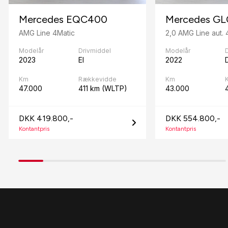
Dual zone klimaanlæg
Mercedes EQC400
Mercedes GL
E
AMG Line 4Matic
2,0 AMG Line aut. 
El-indstillelige forsæder
Modelår
Drivmiddel
Modelår
2023
El
2022
D
El-klapbare sidespejle med varme
Km
Rækkevidde
Km
47.000
411 km (WLTP)
43.000
El-ruder x4
El-soltag
DKK 419.800,-
DKK 554.800,-
Kontantpris
Kontantpris
Elektrisk bagagerum
Elektrisk parkeringsbremse
F
Fartpilot
Fjernbetjent centrallås