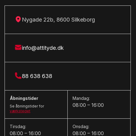
Fuld LED forlygter
G
Nygade 22b, 8600 Silkeborg
Glastag
I
info@attityde.dk
Imiteret læder
Isofix
K
88 638 638
Kabinevarmer
Kørecomputer
Åbningstider
Mandag:
08:00 – 16:00
Se åbningstider for
L
værkstedet
LED kørelys
Tirsdag:
Onsdag:
Læderrat
08:00 – 16:00
08:00 – 16:00