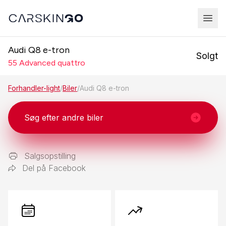
Audi Q8 e-tron
Solgt
55 Advanced quattro
Forhandler-light
/
Biler
/
Audi Q8 e-tron
Søg efter andre biler
Salgsopstilling
Del på Facebook