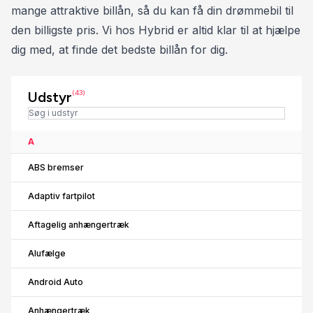
Virtuelt cockpit, fjernlysassistent, skiltegenkendelse,
mange attraktive billån, så du kan få din drømmebil til
DAB-radio, mørktonede ruder i bag,
den billigste pris. Vi hos Hybrid er altid klar til at hjælpe
navigationssystem high, kø assistent, emergency
dig med, at finde det bedste billån for dig.
assist, ambientebelysning, læder multifunktionsrat, 2
zone klima, el-klapbare sidespejle m/varme, udvidet
Udstyr
(43)
sikkerhedssystem (PreCrash basic), Connect pakke,
el-justerbar lændestøtte, splitbagsæde,
bagagerumsdækken, pre sense city, frakobling af
A
passagerairbag, sædevarme, regnsensor, blanke
ABS bremser
rudelister, kørecomputer, elektrisk kabinevarmer,
Adaptiv fartpilot
automatgear, fjernb. centrallås, udv. temp. måler, 4x
el-ruder, elektrisk parkeringsbremse, musikstreaming
Aftagelig anhængertræk
via bluetooth, parkeringssensor for og bag, isofix,
Alufælge
Importbil - udstyr kan variere fra dansk model,
Android Auto
Anhængertræk