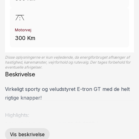
Motorvej
300 Km
Disse oplysningerne er kun vejledende, da energiforbruget afhænger af
hastighed, køremønster, vejrforhold og rutevalg. Der tages forbehold for
eventuelle afvigelser.
Beskrivelse
Virkeligt sporty og veludstyret E-tron GT med de helt
rigtige knapper!
Highlights:
* Udvidet fabriksgaranti til 01-03-2027 (max
100.000km)
Vis beskrivelse