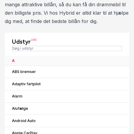
* 360° kamera
mange attraktive billån, så du kan få din drømmebil til
* Ambientebelysning (multicolor)
den billigste pris. Vi hos Hybrid er altid klar til at hjælpe
dig med, at finde det bedste billån for dig.
LEASING FORSLAG:
Udbetaling: 80.000 kr. (100.000 inkl. moms),
Udstyr
(44)
12 måneder á 3.971 kr. (4.964 inkl. moms),
Restværdi: 310.000 kr. ex moms og afgift,
Kilometer: Fri
A
ABS bremser
Tilbud inkl. nummerplader og kontraktoprettelse.
Adaptiv fartpilot
Ingen skjulte omkostninger. Ydelserne kan justeres
efter ønske, så de tilpasses dit kørselsbehov. Der tages
Alarm
forbehold for renteændringer.
Alufælge
Vi anbefaler en 12-måneders leasingkontrakt ad
Android Auto
gangen, da det giver maksimal fleksibilitet og sikrer dig
Apple CarPlay