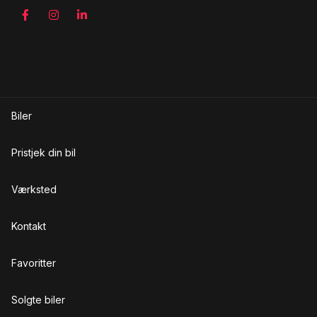
Sædevarme
T
Tonede ruder
Trådløs mobilopladning
Biler
V
Pristjek din bil
Varme i rattet
Vejbaneassistent
Værksted
Kontakt
Favoritter
Solgte biler