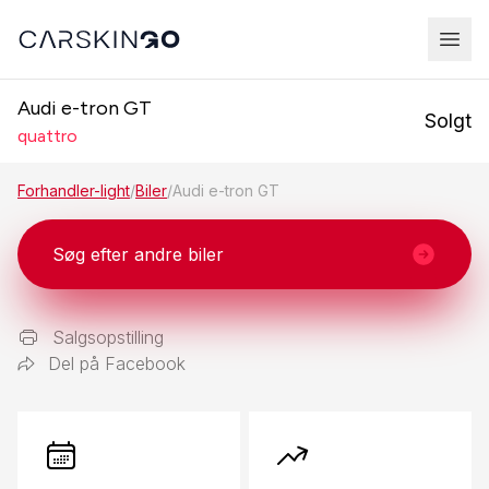
Audi e-tron GT
Solgt
quattro
Forhandler-light
/
Biler
/
Audi e-tron GT
Søg efter andre biler
Salgsopstilling
Del på Facebook