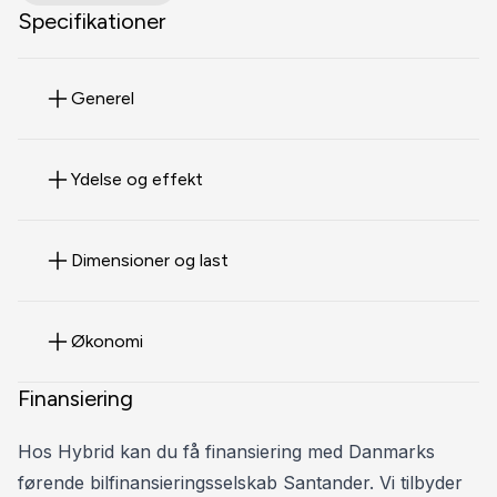
* Originale 21" alufælge
Specifikationer
* Pro S-sportssæder i sort fuldlæder
* ACC - adaptiv fartpilot
Generel
* Ventilation og massage i forsæder
* Head-up display
* Panoramaglastag
Ydelse og effekt
* Matrix LED-lygter
* Stålbremser m. wolframcarbid belægning
* Carbon interiørlister
Dimensioner og last
* Bang & Olufsen soundsystem m. 3D-klang
* El indst. forsæder
Økonomi
* Luftundervogn
* Daytonagrå perleffekt lakering
Finansiering
* Sort optikpakke plus
* Komfortadgang (keyless go/entry)
Hos Hybrid kan du få finansiering med Danmarks
* Varmepumpe
førende bilfinansieringsselskab Santander. Vi tilbyder